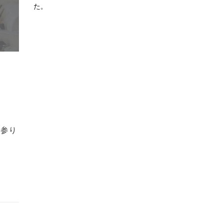
た。
て参り