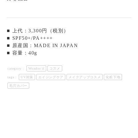
■ 上代：3,300円（税別）
■ SPF50+/PA++++
■ 原産国：MADE IN JAPAN
■ 容量：40g
category :
Wonder if
コスメ
tags :
UV対策
エイジングケア
メイクアップコスメ
化粧下地
毛穴カバー